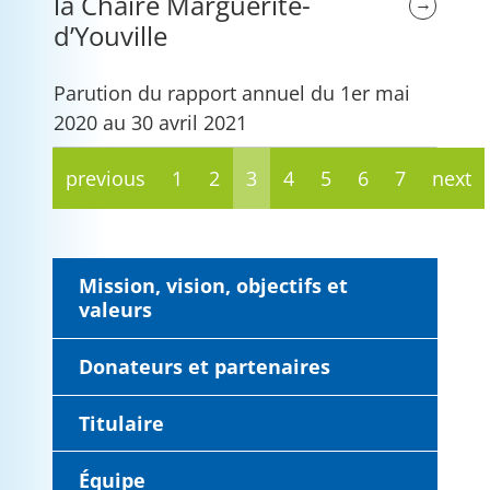
la Chaire Marguerite-
→
d’Youville
Parution du rapport annuel du 1er mai
2020 au 30 avril 2021
previous
1
2
3
4
5
6
7
next
Mission, vision, objectifs et
valeurs
Donateurs et partenaires
Titulaire
Équipe