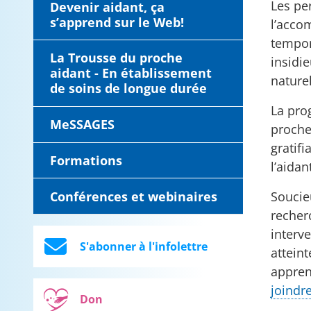
Les pe
Devenir aidant, ça
s’apprend sur le Web!
l’acco
tempor
La Trousse du proche
insidi
aidant - En établissement
nature
de soins de longue durée
La pro
MeSSAGES
proche
gratifi
Formations
l’aidan
Soucie
Conférences et webinaires
recher
interv
S'abonner à l'infolettre
attein
appren
joindr
Don