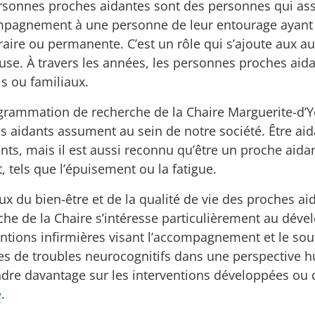
rsonnes proches aidantes sont des personnes qui assu
mpagnement à une personne de leur entourage ayant 
aire ou permanente. C’est un rôle qui s’ajoute aux au
euse. À travers les années, les personnes proches ai
ls ou familiaux.
grammation de recherche de la Chaire Marguerite-d’You
s aidants assument au sein de notre société. Être a
ants, mais il est aussi reconnu qu’être un proche aida
t, tels que l’épuisement ou la fatigue.
ux du bien-être et de la qualité de vie des proches ai
che de la Chaire s’intéresse particulièrement au déve
entions infirmières visant l’accompagnement et le so
tes de troubles neurocognitifs dans une perspective h
dre davantage sur les interventions développées ou q
e
.