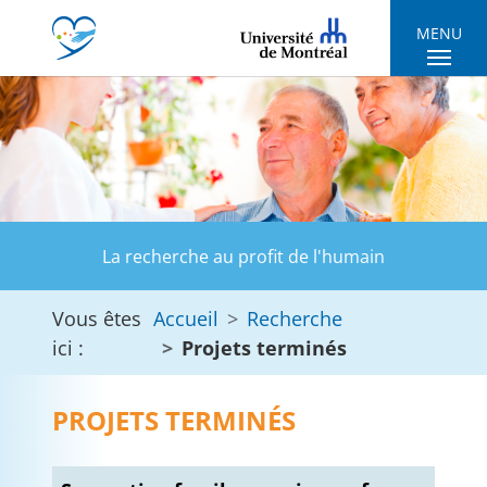
Skip to main navigation
Skip to main content
Skip to page footer
MENU
La recherche au profit de l'humain
Vous êtes
Accueil
Recherche
ici :
Projets terminés
PROJETS TERMINÉS