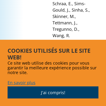
Schraa, E., Sims-
Gould, J., Sinha, S.,
Skinner, M.,
Tettmann, J.,
Tregunno, D.,
Wang, R.
Organisme
Instituts de
COOKIES UTILISÉS SUR LE SITE
subventionnaire
recherche en santé
WEB!
du Canada (IRSC) -
Ce site web utilise des cookies pour vous
Institut du
garantir la meilleure expérience possible sur
vieillissement dans
notre site.
le cadre du
En savoir plus
programme
Team
Grant, Late life
J'ai compris!
issues