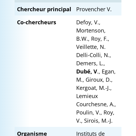
Chercheur principal
Provencher V.
Co-chercheurs
Defoy, V.,
Mortenson,
B.W., Roy, F.,
Veillette, N.
Delli-Colli, N.,
Demers, L.,
Dubé, V
., Egan,
M., Giroux, D.,
Kergoat, M.-J.,
Lemieux
Courchesne, A.,
Poulin, V., Roy,
V., Sirois, M.-J.
Organisme
Instituts de