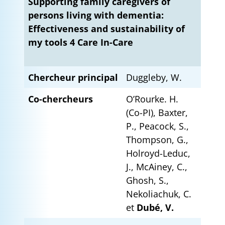
Supporting family caregivers of
persons living with dementia:
Effectiveness and sustainability of
my tools 4 Care In-Care
Chercheur principal
Duggleby, W.
Co-chercheurs
O’Rourke. H.
(Co-PI), Baxter,
P., Peacock, S.,
Thompson, G.,
Holroyd-Leduc,
J., McAiney, C.,
Ghosh, S.,
Nekoliachuk, C.
et
Dubé, V.