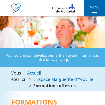
Skip to main navigation
Skip to main content
Skip to page footer
MENU
Poursuivre son développement en ayant l'humain au
centre de sa pratique
Vous
Accueil
êtes ici
L'Espace Marguerite-d'Youville
:
Formations offertes
FORMATIONS