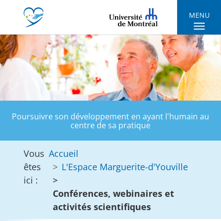
Skip to main navigation
Skip to main content
Skip to page footer
MENU
Poursuivre son développement en ayant l'humain au
centre de sa pratique
Vous
Accueil
êtes
L'Espace Marguerite-d'Youville
ici :
Conférences, webinaires et
activités scientifiques