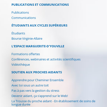
PUBLICATIONS ET COMMUNICATIONS
Publications
Communications
ÉTUDIANTS AUX CYCLES SUPÉRIEURS
Étudiants
Bourse Virginie-Allaire
L'ESPACE MARGUERITE-D'YOUVILLE
Formations offertes
Conférences, webinaires et activités scientifiques
Vidéothèque
SOUTIEN AUX PROCHES AIDANTS
Apprendre pour Cheminer Ensemble
Avec toi sous un autre toit
Pas à pas vers la gestion du stress
Devenir aidant, ça s’apprend sur le Web!
La Trousse du proche aidant - En établissement de soins de
longue durée