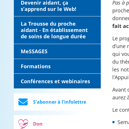
Pas à p
Devenir aidant, ça
s’apprend sur le Web!
proche
donner
La Trousse du proche
fait a
aidant - En établissement
de soins de longue durée
Le pro
d’une 
MeSSAGES
qui vo
du thèm
Formations
les no
l’Appu
Conférences et webinaires
Avant 
aurez 
S'abonner à l'infolettre
Le con
Sema
Don