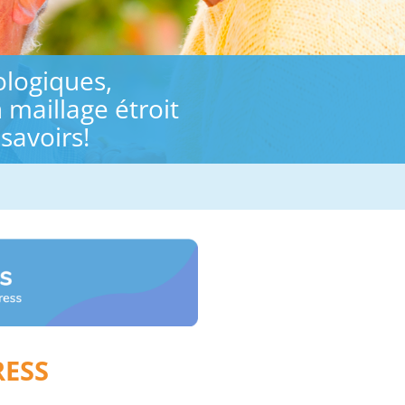
ologiques,
maillage étroit
savoirs!
RESS