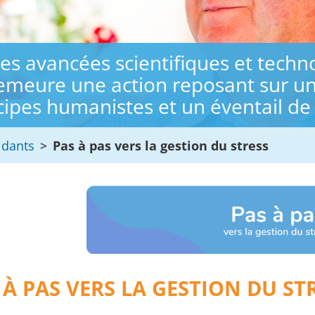
es avancées scientifiques et techn
emeure une action reposant sur un 
cipes humanistes et un éventail de 
idants
Pas à pas vers la gestion du stress
 À PAS VERS LA GESTION DU ST