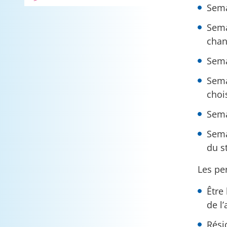
Sema
Sema
chan
Sema
Sema
chois
Semai
Sema
du s
Les pe
Être
de l
Rési