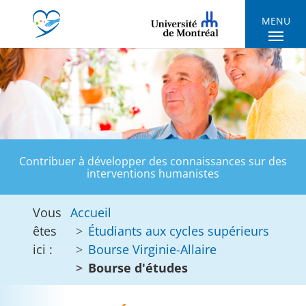
Skip to main navigation
Skip to main content
Skip to page footer
MENU
Contribuer à développer des connaissances sur des
interventions humanistes
Vous
Accueil
êtes
Étudiants aux cycles supérieurs
ici :
Bourse Virginie-Allaire
Bourse d'études