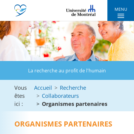
Skip to main navigation
Skip to main content
Skip to page footer
MENU
La recherche au profit de l'humain
Vous
Accueil
Recherche
êtes
Collaborateurs
ici :
Organismes partenaires
ORGANISMES PARTENAIRES