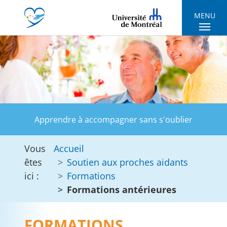
Skip to main navigation
Skip to main content
Skip to page footer
MENU
Apprendre à accompagner sans s'oublier
Vous
Accueil
êtes
Soutien aux proches aidants
ici :
Formations
Formations antérieures
FORMATIONS