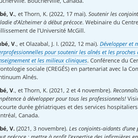
cherville. Boucherville, Canada.
bé, V.
, et Thorn, K. (2022, 17 mai).
Soutenir les conjoin
adie d’Alzheimer à début précoce
. Webinaire du Centre
illissement de l’Université McGill.
bé, V
., et Olazabal, J. I. (2022, 12 mai).
Développer et 
erprofessionnelles pour soutenir les aînés et les proches 
nseignement et les milieux cliniques
. Conférence du Cen
ontologie sociale (CREGÉS) en partenariat avec la Co
ntinuum Aînés.
bé, V
., et Thorn, K. (2021, 2 et 4 novembre).
Reconnaîtr
pétence à développer pour tous les professionnels!
Visi
courte durée gériatriques et des services hospitalie
ntréal, Canada.
bé, V.
(2021, 3 novembre).
Les conjoints-aidants d’une
ut précoce : mettre à profit l’expertise des infirmières e