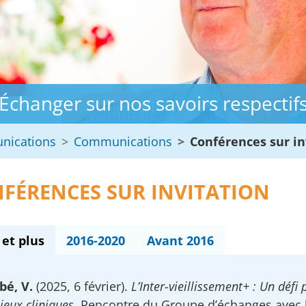
Échanger sur nos savoirs respectif
unications
Communications
Conférences sur in
FÉRENCES SUR INVITATION
 et plus
2016-2020
Avant 2016
bé, V.
(2025, 6 février).
L’Inter-vieillissement+ : Un défi
ieux cliniques.
Rencontre du Groupe d’échanges avec l