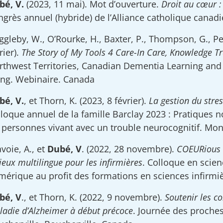
bé, V.
(2023, 11 mai). Mot d’ouverture.
Droit au cœur : 
grès annuel (hybride) de l’Alliance catholique canad
gleby, W., O’Rourke, H., Baxter, P., Thompson, G., Pe
rier).
The Story of My Tools 4 Care-In Care, Knowledge Tr
rthwest Territories, Canadian Dementia Learning and 
ing. Webinaire. Canada
bé, V.
, et Thorn, K. (2023, 8 février).
La gestion du stres
loque annuel de la famille Barclay 2023 : Pratiques no
 personnes vivant avec un trouble neurocognitif. Mon
voie, A., et
Dubé, V
. (2022, 28 novembre).
COEURious G
ieux multilingue pour les infirmières
. Colloque en scien
érique au profit des formations en sciences infirmiè
bé, V
., et Thorn, K. (2022, 9 novembre).
Soutenir les c
adie d’Alzheimer à début précoce
. Journée des proche