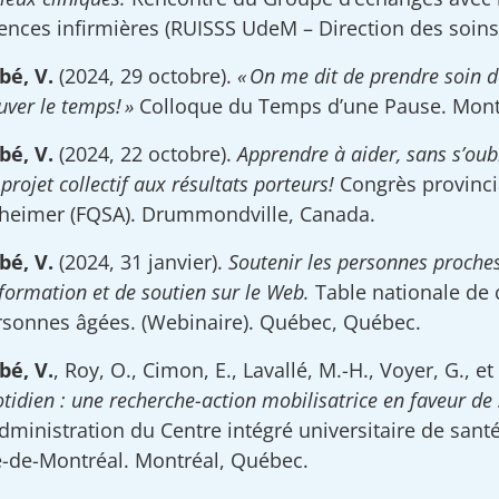
ences infirmières (RUISSS UdeM – Direction des soins 
bé, V.
(2024, 29 octobre).
« On me dit de prendre soin
uver le temps! »
Colloque du Temps d’une Pause. Mont
bé, V.
(2024, 22 octobre).
Apprendre à aider, sans s’oubl
projet collectif aux résultats porteurs!
Congrès provinci
zheimer (FQSA). Drummondville, Canada.
bé, V.
(2024, 31 janvier).
Soutenir les personnes proche
formation et de soutien sur le Web.
Table nationale de 
rsonnes âgées. (Webinaire). Québec, Québec.
bé, V.
, Roy, O., Cimon, E., Lavallé, M.-H., Voyer, G., et
tidien : une recherche-action mobilisatrice en faveur d
dministration du Centre intégré universitaire de sant
le-de-Montréal. Montréal, Québec.