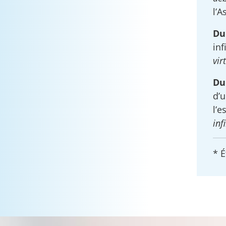
l’A
Du
inf
vir
Du
d’u
l’e
inf
* É