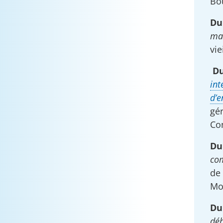
Bou
Du
mal
vie
Du
int
d’e
gér
Co
Du
com
de 
Mo
Du
déb