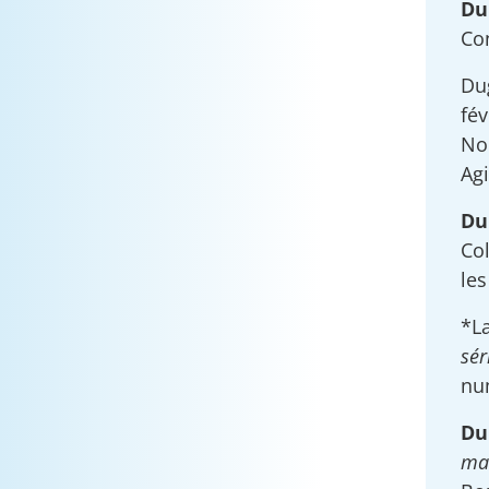
Du
Con
Dug
fév
No
Ag
Du
Col
les
*La
sér
num
Du
mal