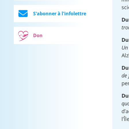
sci
S'abonner à l'infolettre
Du
tro
Don
Du
Un 
Al
Du
de 
pe
Du
quo
d’a
l’Î