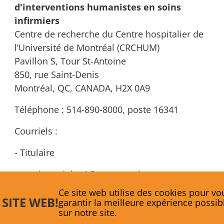
d'interventions humanistes en soins
infirmiers
Centre de recherche du Centre hospitalier de
l’Université de Montréal (CRCHUM)
Pavillon S, Tour St-Antoine
850, rue Saint-Denis
Montréal, QC, CANADA, H2X 0A9
Téléphone : 514-890-8000, poste 16341
Courriels :
- Titulaire
veronique.dube.1@umontreal.ca
Ce site web utilise des cookies pour vo
- Coordonnatrice
 SITE WEB!
garantir la meilleure expérience possib
sur notre site.
i.reid@umontreal.ca