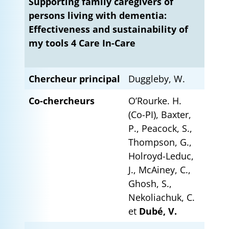
Supporting family caregivers of
persons living with dementia:
Effectiveness and sustainability of
my tools 4 Care In-Care
Chercheur principal
Duggleby, W.
Co-chercheurs
O’Rourke. H.
(Co-PI), Baxter,
P., Peacock, S.,
Thompson, G.,
Holroyd-Leduc,
J., McAiney, C.,
Ghosh, S.,
Nekoliachuk, C.
et
Dubé, V.