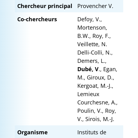
Chercheur principal
Provencher V.
Co-chercheurs
Defoy, V.,
Mortenson,
B.W., Roy, F.,
Veillette, N.
Delli-Colli, N.,
Demers, L.,
Dubé, V
., Egan,
M., Giroux, D.,
Kergoat, M.-J.,
Lemieux
Courchesne, A.,
Poulin, V., Roy,
V., Sirois, M.-J.
Organisme
Instituts de