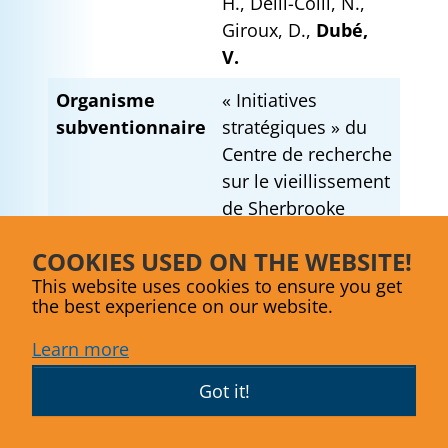
H., Delli-Colli, N.,
Giroux, D.,
Dubé,
V.
Organisme
« Initiatives
subventionnaire
stratégiques » du
Centre de recherche
sur le vieillissement
de Sherbrooke
Période
2015 - 2016
COOKIES USED ON THE WEBSITE!
This website uses cookies to ensure you get
the best experience on our website.
Learn more
Mieux répondre aux besoins des
proches aidants pour assurer un
Got it!
maintien à domicile sécuritaire des
personnes atteintes de démence :