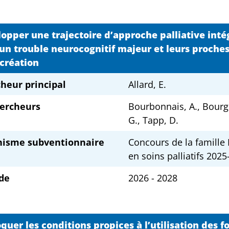
opper une trajectoire d’approche palliative inté
un trouble neurocognitif majeur et leurs proches:
création
heur principal
Allard, E.
ercheurs
Bourbonnais, A., Bourg
G., Tapp, D.
nisme subventionnaire
Concours de la famille
en soins palliatifs 202
de
2026 - 2028
quer les conditions propices à l’utilisation des f