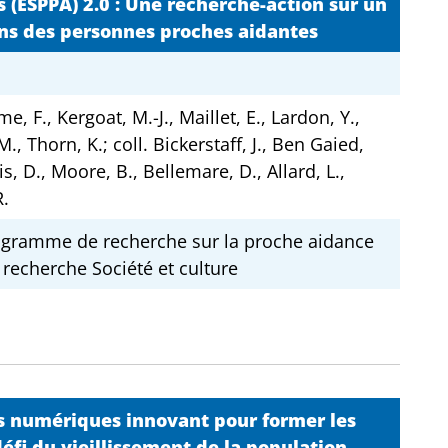
 (ESPPA) 2.0 : Une recherche-action sur un
ins des personnes proches aidantes
F., Kergoat, M.-J., Maillet, E., Lardon, Y.,
., Thorn, K.; coll. Bickerstaff, J., Ben Gaied,
s, D., Moore, B., Bellemare, D., Allard, L.,
R.
ogramme de recherche sur la proche aidance
recherche Société et culture
es numériques innovant pour former les
défi du vieillissement de la population