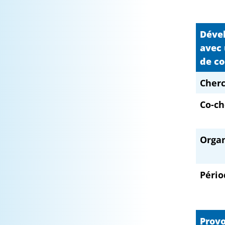
Dével
avec 
de co
Cherc
Co-ch
Orga
Pério
Provo