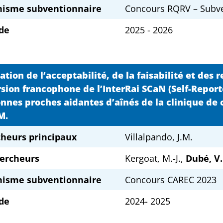
nisme subventionnaire
Concours RQRV – Subven
de
2025 - 2026
ation de l’acceptabilité, de la faisabilité et des 
rsion francophone de l’InterRai SCaN (Self-Repo
nnes proches aidantes d’aînés de la clinique de
M.
heurs principaux
Villalpando, J.M.
ercheurs
Kergoat, M.-J.,
Dubé, V.
nisme subventionnaire
Concours CAREC 2023
de
2024- 2025