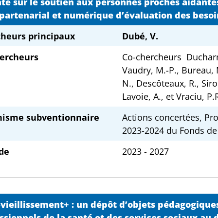
te sur le soutien aux personnes proches aidantes
 partenarial et numérique d’évaluation des beso
heurs principaux
Dubé, V.
ercheurs
Co-chercheurs Ducharme, 
Vaudry, M.-P., Bureau, M
N., Descôteaux, R., Siroi
Lavoie, A., et Vraciu, P.
nisme subventionnaire
Actions concertées, Pr
2023-2024 du Fonds de 
de
2023 - 2027
-vieillissement+ : un dépôt d’objets pédagogiqu
ssionnels de la santé et des services sociaux au 