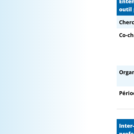
Enten
outil
Cherc
Co-ch
Orga
Pério
Inter
profe