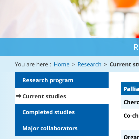
R
You are here :
Home
Research
Current st
Research program
Palli
(current)
Current studies
Cherc
Completed studies
Co-ch
Major collaborators
Orga