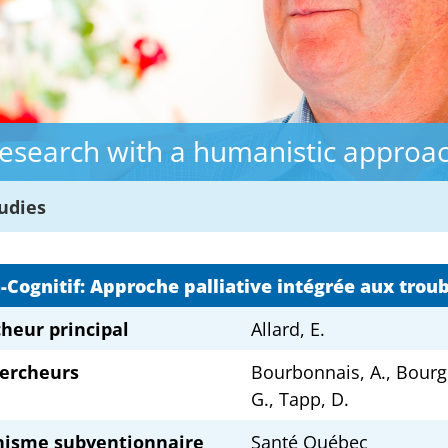
esearch with a humanistic approa
udies
a-Cognitif: Approche palliative intégrée aux trou
heur principal
Allard, E.
ercheurs
Bourbonnais, A., Bourg
G., Tapp, D.
nisme subventionnaire
Santé Québec