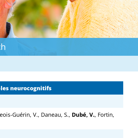
ch
bles neurocognitifs
eois-Guérin, V., Daneau, S.,
Dubé, V.
, Fortin,