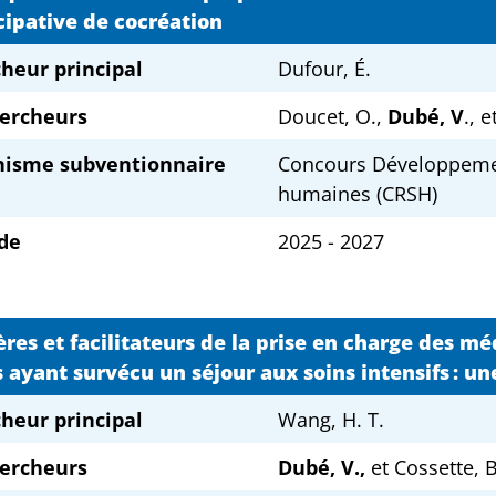
cipative de cocréation
heur principal
Dufour, É.
ercheurs
Doucet, O.,
Dubé, V
., e
nisme subventionnaire
Concours Développemen
humaines (CRSH)
de
2025 - 2027
ères et facilitateurs de la prise en charge des 
 ayant survécu un séjour aux soins intensifs : un
heur principal
Wang, H. T.
ercheurs
Dubé, V.,
et Cossette, B