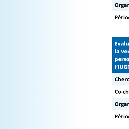
Orga
Pério
Évalu
la ve
perso
l’IUG
Cherc
Co-ch
Orga
Pério