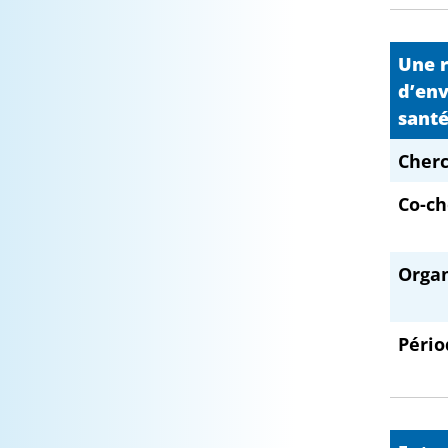
Une r
d’env
santé
Cherc
Co-ch
Orga
Pério