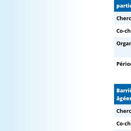
parti
Cherc
Co-ch
Orga
Pério
Barri
âgées
Cherc
Co-ch