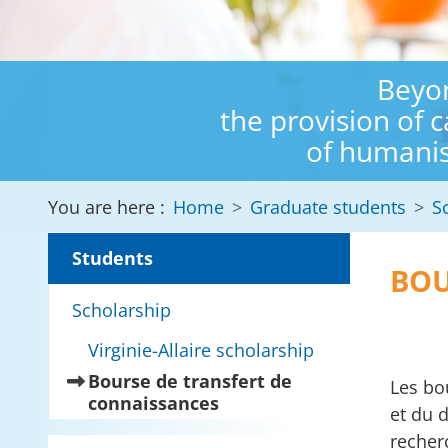
Beyon
the provision of 
of humanis
You are here :
Home
Graduate students
S
Students
BOU
Scholarship
Virginie-Allaire scholarship
Bourse de transfert de
Les bo
(current)
connaissances
et du 
recherc