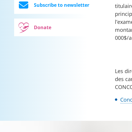
Subscribe to newsletter
titulai
princip
l’exam
Donate
montan
000$/a
Les di
des ca
CONC
Conc