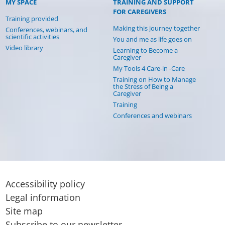
MY SPACE
TRAINING AND SUPPORT
FOR CAREGIVERS
Training provided
Making this journey together
Conferences, webinars, and
scientific activities
You and me as life goes on
Video library
Learning to Become a
Caregiver
My Tools 4 Care-in -Care
Training on How to Manage
the Stress of Being a
Caregiver
Training
Conferences and webinars
Accessibility policy
Legal information
Site map
Subscribe to our newsletter