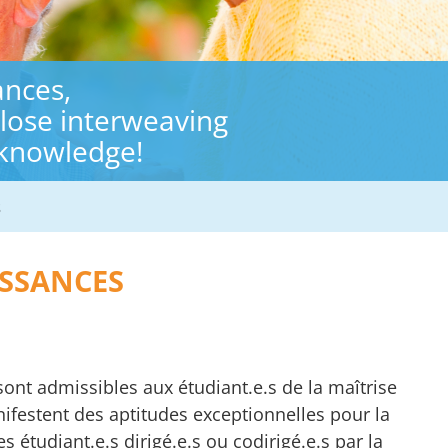
ances,
close interweaving
 knowledge!
s
ISSANCES
sont admissibles aux étudiant.e.s de la maîtrise
nifestent des aptitudes exceptionnelles pour la
 étudiant.e.s dirigé.e.s ou codirigé.e.s par la