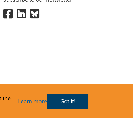
Facebook
LinkedIn
Bluesky
t the
Learn more
Got it!