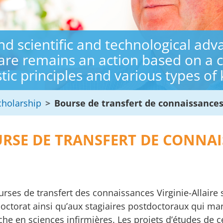
d scientific and technological adv
care remains an action based on a 
tic principles and various types of
cholarship
Bourse de transfert de connaissance
RSE DE TRANSFERT DE CONNA
urses de transfert des connaissances Virginie-Allaire 
doctorat ainsi qu’aux stagiaires postdoctoraux qui ma
he en sciences infirmières. Les projets d’études de ces