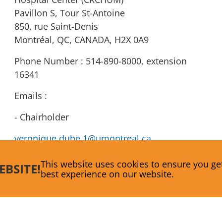
Pavillon S, Tour St-Antoine
850, rue Saint-Denis
Montréal, QC, CANADA, H2X 0A9
Phone Number : 514-890-8000, extension
16341
Emails :
- Chairholder
veronique.dube.1@umontreal.ca
- Coordinator
This website uses cookies to ensure you ge
EBSITE!
best experience on our website.
i.reid@umontreal.ca