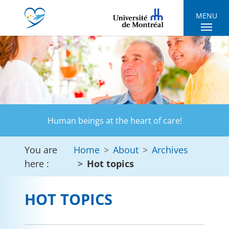
Skip to main navigation
Skip to main content
Skip to page footer
MENU
Human beings at the heart of care!
You are
Home
About
Archives
here :
Hot topics
HOT TOPICS